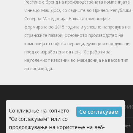
Рестине е бренд на производствената компанијата
Иннацо Мак ДОО, со седиште во Прилеп, Република
Северна Македонија. Нашата компанија е
формирана во 2015 година и успешно напредува на
странските пазари. Основното производство на
компанијата опфаќа перници, душеци и над-душеци,
пред се изработени од пена. Се работи за
најголемиот извозник во Македонија на ваков тип
на производи.
Информации
Кори
Со кликање на копчето
Се согласувам
"Се согласувам" или со
За Restine
Контакт
продолжување на користење на веб-