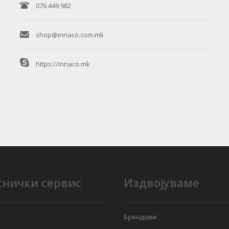
076 449 982
shop@innaco.com.mk
https://innaco.mk
снички сервис
Издвојуваме
Брендови