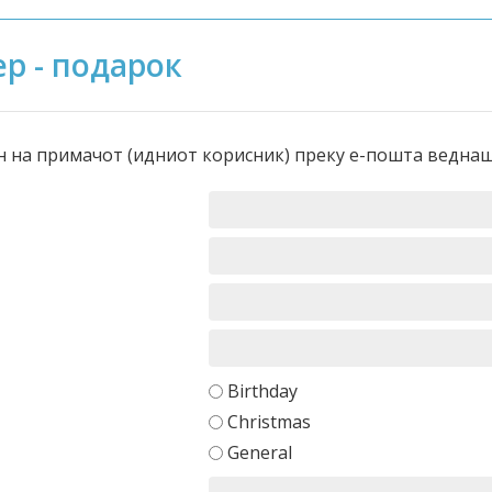
р - подарок
н на примачот (идниот корисник) преку е-пошта ведна
Birthday
Christmas
General