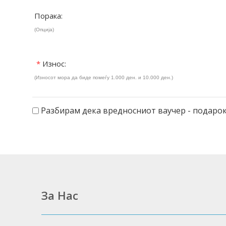
Порака:
(Опција)
*
Износ:
(Износот мора да биде помеѓу 1.000 ден. и 10.000 ден.)
Разбирам дека вредносниот ваучер - подарок
За Нас