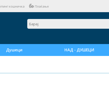
пинг кошничка
Плаќање
Душеци
НАД - ДУШЕЦИ