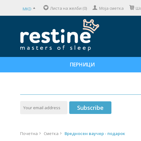
Листа на желби (0)
Моја сметка
Шо
MKD
ПЕРНИЦИ
Subscribe
Почетна
Сметка
Вредносен ваучер - подарок