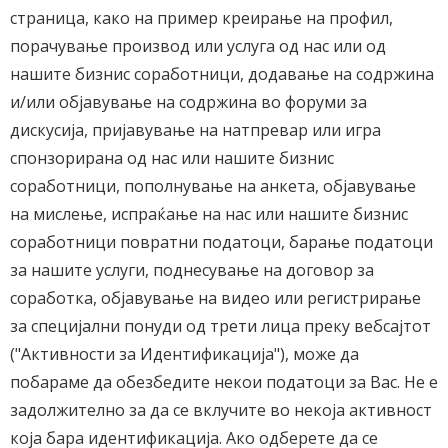
страница, како на пример креирање на профил,
порачување производ или услуга од нас или од
нашите бизнис соработници, додавање на содржина
и/или објавување на содржина во форуми за
дискусија, пријавување на натпревар или игра
спонзорирана од нас или нашите бизнис
соработници, пополнување на анкета, објавување
на мислење, испраќање на нас или нашите бизнис
соработници повратни податоци, барање податоци
за нашите услуги, поднесување на договор за
соработка, објавување на видео или регистрирање
за специјални понуди од трети лица преку вебсајтот
("Активности за Идентификација"), може да
побараме да обезбедите некои податоци за Вас. Не е
задолжително за да се вклучите во некоја активност
која бара идентификација. Ако одберете да се