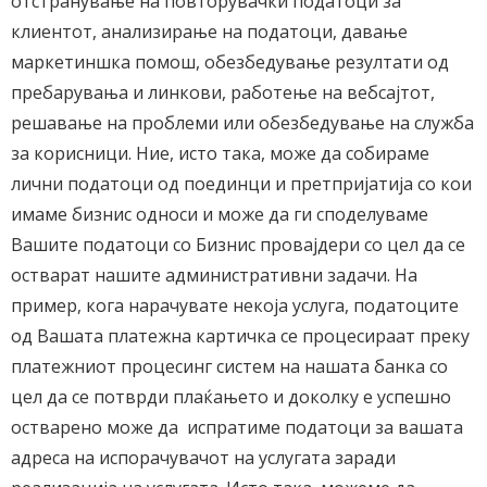
отстранување на повторувачки податоци за
клиентот, анализирање на податоци, давање
маркетиншка помош, обезбедување резултати од
пребарувања и линкови, работење на вебсајтот,
решавање на проблеми или обезбедување на служба
за корисници. Ние, исто така, може да собираме
лични податоци од поединци и претпријатија со кои
имаме бизнис односи и може да ги споделуваме
Вашите податоци со Бизнис провајдери со цел да се
остварат нашите административни задачи. На
пример, кога нарачувате некоја услуга, податоците
од Вашата платежна картичка се процесираат преку
платежниот процесинг систем на нашата банка со
цел да се потврди плаќањето и доколку е успешно
остварено може да испратиме податоци за вашата
адреса на испорачувачот на услугата заради