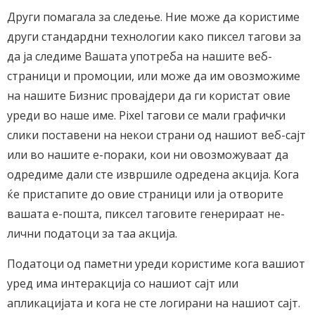
Други помагала за следење. Ние може да користиме
други стандардни технологии како пиксел тагови за
да ја следиме Вашата употреба на нашите веб-
страници и промоции, или може да им овозможиме
на нашите Бизнис провајдери да ги користат овие
уреди во наше име. Pixel тагови се мали графички
слики поставени на некои страни од нашиот веб-сајт
или во нашите е-пораки, кои ни овозможуваат да
одредиме дали сте извршиле одредена акција. Кога
ќе пристапите до овие страници или ја отворите
вашата е-пошта, пиксел таговите генерираат не-
лични податоци за таа акција.
Податоци од паметни уреди користиме кога вашиот
уред има интеракција со нашиот сајт или
апликацијата и кога не сте логирани на нашиот сајт.