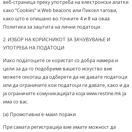
веб-страница преку употреба на електронски алатки
како "Cookies" и Web beacons или Пиксел тагови,
како што е опишано во точките 4 и 8 на оваа
Политика за заштита на лични податоци.
2. ИЗБОР НА КОРИСНИКОТ ЗА ЗАЧУВУВАЊЕ И
УПОТРЕБА НА ПОДАТОЦИ
Иако податоците се користат со добра намера и
цели за да го подобриме вашето искуство вие
можете секогаш да одберете да не давате податоци
или да ограничите кои податоци ги давате, како и да
ја ограничите комуникацијата која www.restine.mk ја
има со вас.
(а) Промотивни е-маил пораки
При самата регистрација вие имате можност да