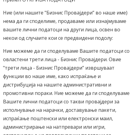
Ние (или нашите "Бизнис Провајдери” во наше име)
нема да ги споделиме, продаваме или изнајмуваме
вашите лични податоци на други лица, освен во
некои од случаите кои се предвидени подолу:
Ние можеме да ги споделуваме Вашите податоци со
овластени трети лица - Бизнис Провајдери. Овие
"трети лица - Бизнис Провајдери” извршуваат
функции во наше име, како испраќање и
дистрибуција на нашите административни и
промотивни пораки. Ние можеме да ги споделуваме
Вашите лични податоци со такви провајдери за
исполнување на нарачки, доставување пакети,
испраќање поштенски или електронски маил,
администрирање на натпревари или игри,