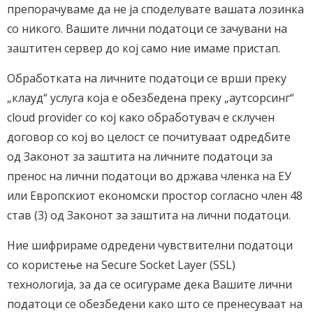
препорачуваме да не ја споделувате вашата лозинка
со никого. Вашите лични податоци се зачувани на
заштитен сервер до кој само ние имаме пристап.
Oбработката на личните податоци се врши преку
„клауд“ услуга која е обезбедена преку „аутсорсинг“
cloud provider со кој како обработувач е склучен
договор со кој во целост се почитуваат одредбите
од Законот за заштита на личните податоци за
пренос на лични податоци во држава членка на ЕУ
или Европскиот економски простор согласно член 48
став (3) од Законот за заштита на лични податоци.
Ние шифрираме одредени чувствителни податоци
со користење на Secure Socket Layer (SSL)
технологија, за да се осигураме дека Вашите лични
податоци се обезбедени како што се пренесуваат на