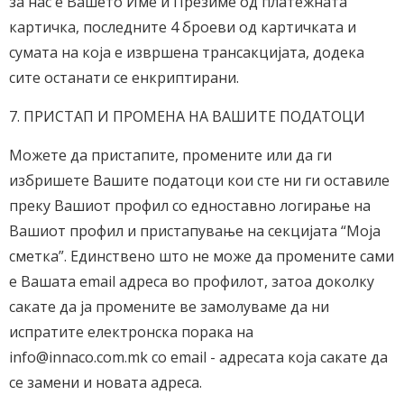
за нас е Вашето Име и Презиме од платежната
картичка, последните 4 броеви од картичката и
сумата на која е извршена трансакцијата, додека
сите останати се енкриптирани.
7. ПРИСТАП И ПРОМЕНА НА ВАШИТЕ ПОДАТОЦИ
Можете да пристапите, промените или да ги
избришете Вашите податоци кои сте ни ги оставиле
преку Вашиот профил со едноставно логирање на
Вашиот профил и пристапување на секцијата “Моја
сметка”. Единствено што не може да промените сами
е Вашата email адреса во профилот, затоа доколку
сакате да ја промените ве замолуваме да ни
испратите електронска порака на
info@innaco.com.mk со email - адресата која сакате да
се замени и новата адреса.