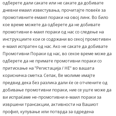
одберете дали сакате или не сакате да добивате
дневни емаил известувања, прочитајте повеќе за
промотивните емаил пораки на овој линк. Во било
кое време можете да одберете да не добивате
промотивни е-маил пораки од нас со следење на
инструкциите кои се содржани во секој промотивен
е-маил испратен од нас. Ако не сакате да добивате
Промотивни Пораки од нас, во секое време може да
одберете да не примате промотивни пораки со
притискање на "Регистација / НЕ" во вашата
корисничка сметка. Сепак, Ве молиме имајте
предвид дека без разлика дали ќе се отчлените од
добивање промотивни пораки, ние се уште може да
ви испраќаме не-промотивни е-маил пораки за
извршени трансакции, активности на Вашиот
профил, купување или потврда за одредена