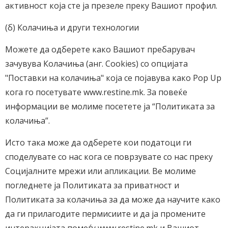
активност која сте ја презеле преку Вашиот профил.
(б) Колачиња и други технологии
Можете да одберете како Вашиот пребарувач
зачувува Колачиња (анг. Cookies) со опцијата
"Поставки на колачиња" која се појавува како Pop Up
кога го посетувате www.restine.mk. За повеќе
информации ве молиме посетете ја “Политиката за
колачиња”.
Исто така може да одберете кои податоци ги
споделувате со нас кога се поврзувате со нас преку
Социјалните мрежи или апликации. Ве молиме
погледнете ја Политиката за приватност и
Политиката за колачиња за да може да научите како
да ги прилагодите пермисиите и да ја промените