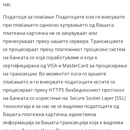
нас.
Податоци за плаќање: Податоците кои ги внесувате
при плаќањето односно купувањето од Вашата
платежна картичка не се зачувуваат или
пренесувваат преку нашите сервери. Трансакциите
се процесираат преку платежниот процесинг систем
на банката со која соработуваме и која е
сертифицирана од VISA и MasterCard за процесирање
на трансакции. Во моментот кога го вршите
плаќањето и ги внесувате податоците истите се
процесираат преку HTTPS безбедносниот протокол
на банката со користење на Secure Socket Layer (SSL)
технологија и за нас не се видливи податоците од
Вашата платежна картичка, единствена
информација за Вашата трансакција која е видлива