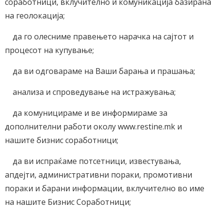
соработници, вклучително и комуникација базирана
на геолокација;
да го олесниме правењето нарачка на сајтот и
процесот на купување;
да ви одговараме на Ваши барања и прашања;
анализа и спроведување на истражувања;
да комуницираме и ве информираме за
дополнителни работи околу www.restine.mk и
нашите бизнис соработници;
да ви испраќаме потсетници, известувања,
апдејти, административни пораки, промотивни
пораки и барани информации, вклучително во име
на нашите Бизнис Соработници;