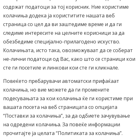
содржат податоци за тој корисник. Ние користиме
колачиња додека ја користитите нашата веб
страница со цел да ви заштедиме време и да ги
следиме интересите на целните корисници за да
обезбедиме специјално-прилагодено искуство.
Колачињата, исто така, овозможуваат да се соберат
не-лични податоци од Вас, како што се страници кои
сте ги посетиле и линкови кои сте ги кликнале.
Повеќето пребарувачи автоматски прифаќаат
колачиња, но вие можете да ги промените
подесувањата за кои колачиња ќе ги користиме при
вашата посета на веб страницата со опцијата
“Поставки за колачиња”, за да одбиете зачувување
на одредени колачиња. За повеќе информации
прочитајте ја целата “Политиката за колачиња”.