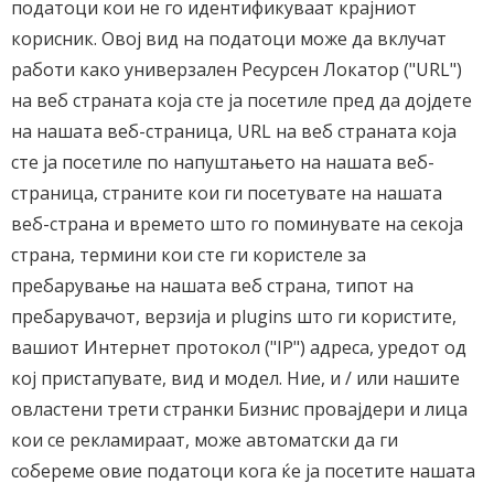
податоци кои не го идентификуваат крајниот
корисник. Овој вид на податоци може да вклучат
работи како универзален Ресурсен Локатор ("URL")
на веб страната која сте ја посетиле пред да дојдете
на нашата веб-страница, URL на веб страната која
сте ја посетиле по напуштањето на нашата веб-
страница, страните кои ги посетувате на нашата
веб-страна и времето што го поминувате на секоја
страна, термини кои сте ги користеле за
пребарување на нашата веб страна, типот на
пребарувачот, верзија и plugins што ги користите,
вашиот Интернет протокол ("IP") адреса, уредот од
кој пристапувате, вид и модел. Ние, и / или нашите
овластени трети странки Бизнис провајдери и лица
кои се рекламираат, може автоматски да ги
собереме овие податоци кога ќе ја посетите нашата