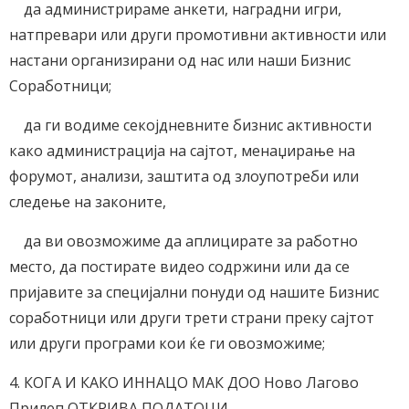
да администрираме анкети, наградни игри,
натпревари или други промотивни активности или
настани организирани од нас или наши Бизнис
Соработници;
да ги водиме секојдневните бизнис активности
како администрација на сајтот, менаџирање на
форумот, анализи, заштита од злоупотреби или
следење на законите,
да ви овозможиме да аплицирате за работно
место, да постирате видео содржини или да се
пријавите за специјални понуди од нашите Бизнис
соработници или други трети страни преку сајтот
или други програми кои ќе ги овозможиме;
4. КОГА И КАКО ИННАЦО МАК ДОО Ново Лагово
Прилеп ОТКРИВА ПОДАТОЦИ