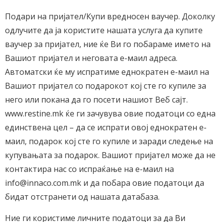
Подари на пријател/Купи вредносен ваучер. Доколку
одлучите да ја користите нашата услуга да купите
ваучер за пријател, ние ќе Ви го побараме името на
Вашиот пријател и неговата е-маил адреса.
Автоматски ќе му испратиме еднократен е-маил на
Вашиот пријател со подарокот кој сте го купиле за
него или покана да го посети нашиот Веб сајт.
www.restine.mk ќе ги зачувува овие податоци со една
единствена цел – да се испрати овој еднократен е-
маил, подарок кој сте го купиле и заради следење на
купувањата за подарок. Вашиот пријател може да не
контактира нас со испраќање на е-маил на
info@innaco.com.mk и да побара овие податоци да
бидат отстранети од нашата датабаза.
Ние ги користиме личните податоци за да Ви