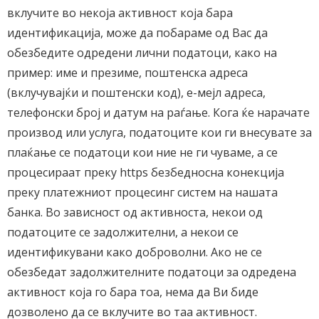
вклучите во некоја активност која бара
идентификација, може да побараме од Вас да
обезбедите одредени лични податоци, како на
пример: име и презиме, поштенска адреса
(вклучувајќи и поштенски код), е-мејл адреса,
телефонски број и датум на раѓање. Кога ќе нарачате
производ или услуга, податоците кои ги внесувате за
плаќање се податоци кои ние не ги чуваме, а се
процесираат преку https безбедносна конекција
преку платежниот процесинг систем на нашата
банка. Во зависност од активноста, некои од
податоците се задолжителни, а некои се
идентификувани како доброволни. Ако не се
обезбедат задолжителните податоци за одредена
активност која го бара тоа, нема да Ви биде
дозволено да се вклучите во таа активност.