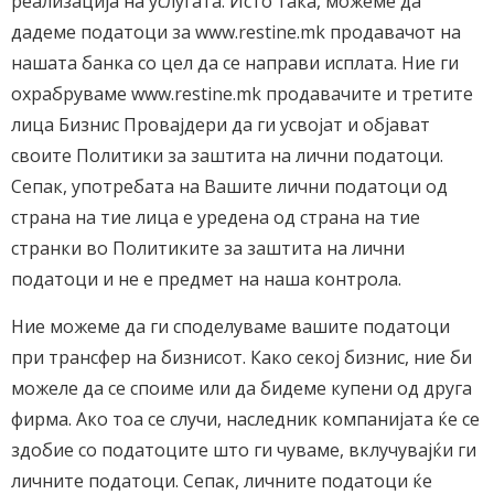
реализација на услугата. Исто така, можеме да
дадеме податоци за www.restine.mk продавачот на
нашата банка со цел да се направи исплата. Ние ги
охрабруваме www.restine.mk продавачите и третите
лица Бизнис Провајдери да ги усвојат и објават
своите Политики за заштита на лични податоци.
Сепак, употребата на Вашите лични податоци од
страна на тие лица е уредена од страна на тие
странки во Политиките за заштита на лични
податоци и не е предмет на наша контрола.
Ние можеме да ги споделуваме вашите податоци
при трансфер на бизнисот. Како секој бизнис, ние би
можеле да се споиме или да бидеме купени од друга
фирма. Ако тоа се случи, наследник компанијата ќе се
здобие со податоците што ги чуваме, вклучувајќи ги
личните податоци. Сепак, личните податоци ќе