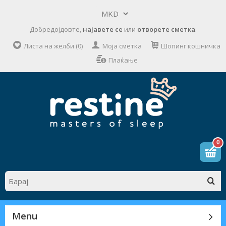
Добредојдовте,
најавете се
или
отворете сметка
.
Листа на желби (0)
Моја сметка
Шопинг кошничка
Плаќање
0
Menu