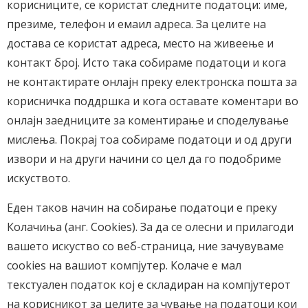
корисниците, се користат следните податоци: име,
презиме, телефон и емаил адреса. За целите на
достава се користат адреса, место на живеење и
контакт број. Исто така собираме податоци и кога
не контактирате онлајн преку електронска пошта за
корисничка поддршка и кога оставате коментари во
онлајн заедниците за коментирање и споделување
мислења. Покрај тоа собираме податоци и од други
извори и на други начини со цел да го подобриме
искуството.
Еден таков начин на собирање податоци е преку
Колачиња (анг. Cookies). За да се олесни и прилагоди
вашето искуство со веб-страница, ние зачувуваме
cookies на вашиот компјутер. Колаче е мал
текстуален податок кој е складиран на компјутерот
на корисникот за целите за чување на податоци кои