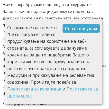
Ние ве охрабруваме веднаш да ги ажурирате
Вашите лични податоци доколку се променат.
Доколку сакате да го деактивирате или отстраните
профилот може да испратите барање на
Со кликање на копчето
Се согласувам
info@innaco.com.mk. Вашите лични податоци ќе ги
"Се согласувам" или со
чуваме се додека вашиот профил е активен. Сепак,
продолжување на користење на веб-
деактивирањето на вашиот профил не означува
страната, се согласувате да зачуваме
дека сите податоци претходно зачувани ќе бидат
колачиња за да го подобриме Вашето
избришани, бидејќи ние чуваме податоци за
корисничко искуство преку анализа на
изминатите активности, не можеме да ги избришеме
посетите, интеракција со социјални
податоците поврзани со изминатите купувања на
медиуми и прикажување на релевантна
веб-страната поради евенутален случај на спор,
содржина. Прочитајте повеќе за
анализи на продажбите, месечни и годишни
Политиката за колачиња
и
Политиката за
извештаи.
приватност
8. СОЦИЈАЛНИ МРЕЖИ