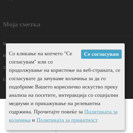
Моја сметка
Моја сметка
Со кликање на копчето "Се
Се согласувам
Историја на нарачки
согласувам" или со
Листа на желби
продолжување на користење на веб-страната, се
согласувате да зачуваме колачиња за да го
Електронски билтен
подобриме Вашето корисничко искуство преку
анализа на посетите, интеракција со социјални
медиуми и прикажување на релевантна
содржина. Прочитајте повеќе за
Политиката за
колачиња
и
Политиката за приватност
Restine Shop © 2026.
UKION SHOPS