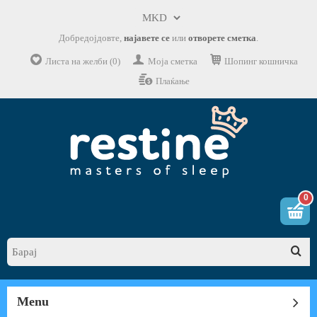
Добредојдовте,
најавете се
или
отворете сметка
.
Листа на желби (0)
Моја сметка
Шопинг кошничка
Плаќање
0
Menu