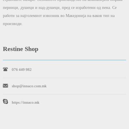
перници, душеци и над-душеци, пред се изработени од пена. Се
работи за најголемиот извозник во Македонија на ваков тип на
производи.
Restine Shop
076 449 982
shop@innaco.com.mk
https://innaco.mk