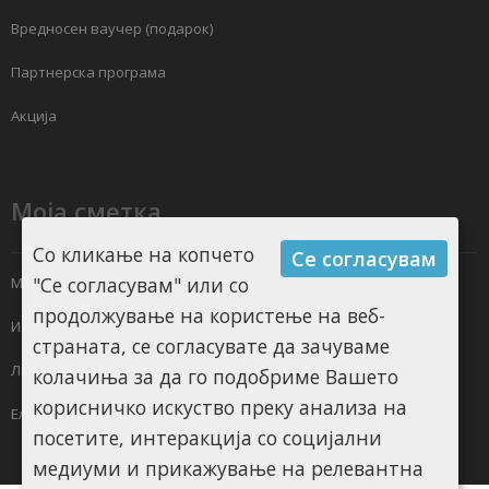
Вредносен ваучер (подарок)
Партнерска програма
Акција
Моја сметка
Со кликање на копчето
Се согласувам
"Се согласувам" или со
Моја сметка
продолжување на користење на веб-
Историја на нарачки
страната, се согласувате да зачуваме
Листа на желби
колачиња за да го подобриме Вашето
корисничко искуство преку анализа на
Електронски билтен
посетите, интеракција со социјални
медиуми и прикажување на релевантна