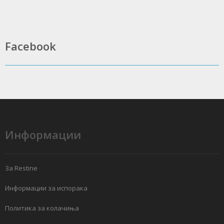
Facebook
Информации
За Restine
Информации за испорака
Политика за колачиња