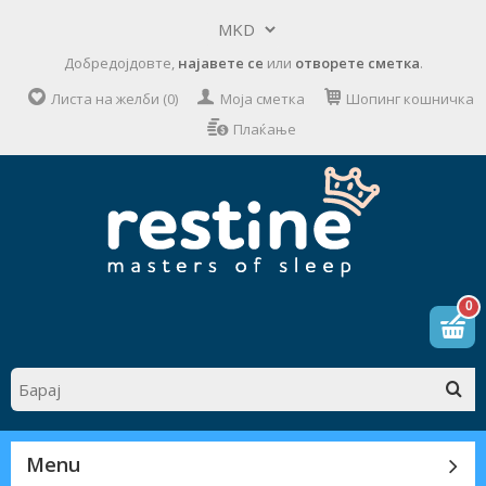
Добредојдовте,
најавете се
или
отворете сметка
.
Листа на желби (0)
Моја сметка
Шопинг кошничка
Плаќање
0
Menu