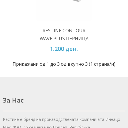
ВО КОШНИЧКА
RESTINE CONTOUR
Додај во желби
WAVE PLUS ПЕРНИЦА
Додај за споредба
1.200 ден.
Прикажани од 1 до 3 од вкупно 3 (1 страна/и)
За Нас
Рестине е бренд на производствената компанијата Иннацо
Мак ДОО, со седиште во Прилеп, Република