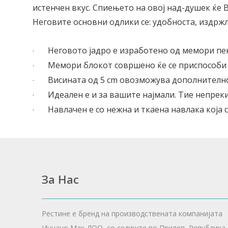
истенчен вкус. Спиењето на овој над-душек ќе 
Неговите основни одлики се: удобноста, издрж
Неговото јадро е изработено од мемори пен
·
Мемори блокот совршено ќе се приспособи 
·
Висината од 5 cm овозможува дополнително
·
Идеален е и за вашите најмали. Тие непрек
·
Навлачен е со нежна и ткаена навлака која
·
За Нас
Рестине е бренд на производствената компанијата
Иннацо Мак ДОО, со седиште во Прилеп, Република