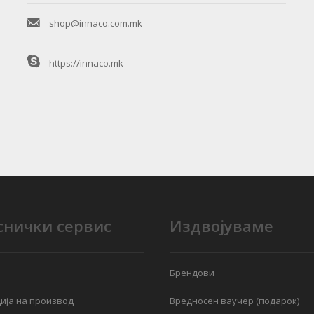
shop@innaco.com.mk
https://innaco.mk
снички сервис
Издвојуваме
Брендови
ија на производ
Вредносен ваучер (подарок)