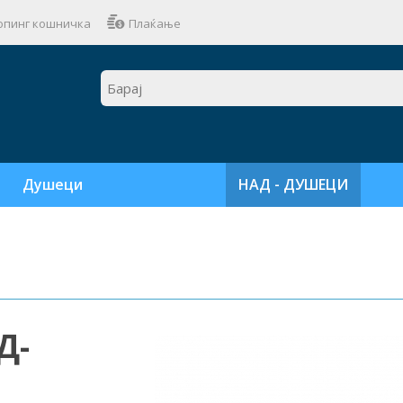
пинг кошничка
Плаќање
Душеци
НАД - ДУШЕЦИ
Д-