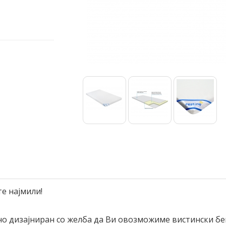
те најмили!
но дизајниран со желба да Ви овозможиме вистински бе