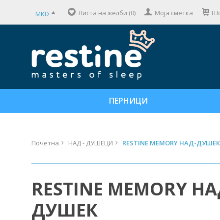
Листа на желби (0)
Моја сметка
Шо
MKD
ПЕРНИЦИ
Почетна
НАД - ДУШЕЦИ
RESTINE MEMORY НАД-ДУШЕК
RESTINE MEMORY НА
ДУШЕК