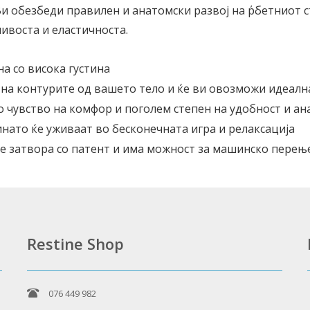
Ви обезбеди правилен и анатомски развој на ΄рбетниот с
ливоста и еластичноста.
а со висока густина
на контурите од вашето тело и ќе ви овозможи идеал
 чувство на комфор и поголем степен на удобност и а
инато ќе уживаат во бесконечната игра и релаксација
 се затвора со патент и има можност за машинско перењ
Restine Shop
076 449 982