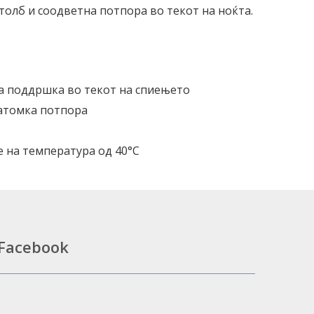
толб и соодветна потпора во текот на ноќта.
на поддршка во текот на спиењето
натомка потпора
е на температура од 40°C
Facebook