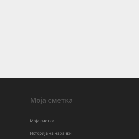
Моја сметка
Моја сметка
Историја на нарачки