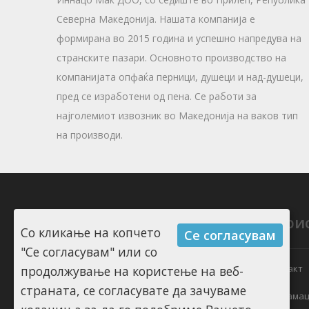
Северна Македонија. Нашата компанија е
формирана во 2015 година и успешно напредува на
странските пазари. Основното производство на
компанијата опфаќа перници, душеци и над-душеци,
пред се изработени од пена. Се работи за
најголемиот извозник во Македонија на ваков тип
на производи.
Информации
Кори
Со кликање на копчето
Се согласувам
"Се согласувам" или со
За Restine
Контакт
продолжување на користење на веб-
страната, се согласувате да зачуваме
Информации за испорака
Рекламац