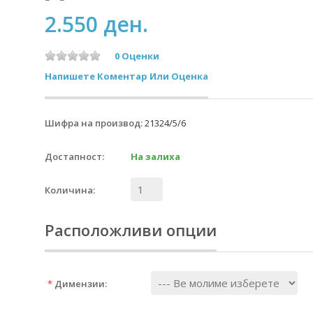
2.550 ден.
0 Оценки
Напишете Коментар Или Оценка
Шифра на производ:
21324/5/6
Достапност:
На залиха
Количина:
Расположливи опции
*
Димензии: