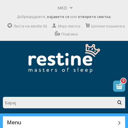
Добредојдовте,
најавете се
или
отворете сметка
.
Листа на желби (0)
Моја сметка
Шопинг кошничка
Плаќање
0
Menu