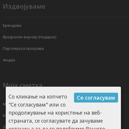
Издвојуваме
Брендови
Вредносен ваучер (подарок)
Партнерска програма
Акција
Моја сметка
Со кликање на копчето
Се согласувам
"Се согласувам" или со
Моја сметка
продолжување на користење на веб-
Историја на нарачки
страната, се согласувате да зачуваме
Листа на желби
колачиња за да го подобриме Вашето