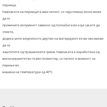
перница.
Навлаката на перницата има патент, со чија помош лесно може
да го
промените волуменот зависно од положбата во која сакате да
спиете,
додека анти алергиското дејство на материјалот ќе ви овозможи
да се
заштитите од прашинските грини. Навлаката е изработена од
висококвалитетен ткаен полиестер, со патент и можност за
перење во
машина на температура од 40°C.