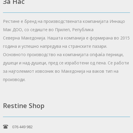
За Нас
Рестине е бренд на производствената компанијата Иннацо
Мак ДОО, со седиште во Прилеп, Република
Северна Македонија. Нашата компанија е формирана во 2015
година и успешно напредува на странските пазари.
Основното производство на компанијата опфаќа перници,
душеци и над-душеци, пред се изработени од пена. Се работи
за најголемиот извозник во Македонија на ваков тип на
производи.
Restine Shop
076 449 982