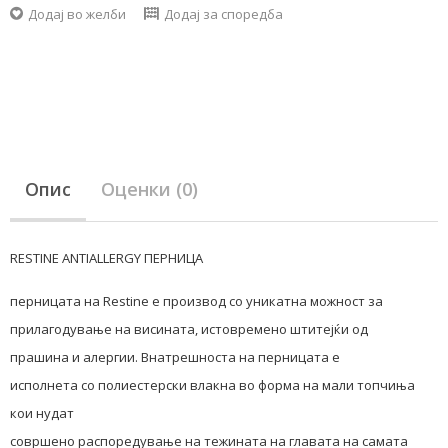
Додај во желби
Додај за споредба
Опис
Оценки (0)
RESTINE ANTIALLERGY ПЕРНИЦА
перницата на Restine е производ со уникатна можност за
прилагодување на висината, истовремено штитејќи од
прашина и алергии. Внатрешноста на перницата е
исполнета со полиестерски влакна во форма на мали топчиња
кои нудат
совршено распоредување на тежината на главата на самата