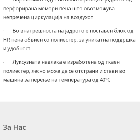
перфорирана мемори пена што овозможува
непречена циркулација на воздухот
Во внатрешноста на јадрото е поставен блок од
·
HR пена обвиен со полиестер, за уникатна поддршка
и удобност
Луксузната навлака е изработена од ткаен
·
полиестер, лесно може да се отстрани и стави во
машина за перење на температура од 40°C
За Нас