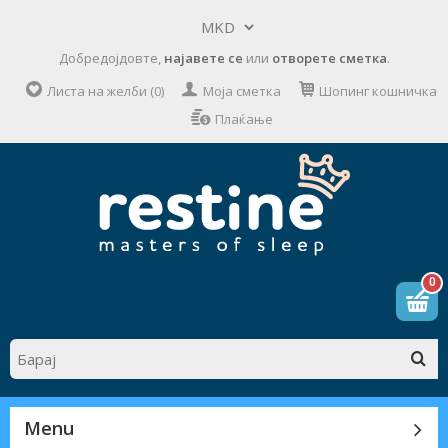
Добредојдовте,
најавете се
или
отворете сметка
.
Листа на желби (0)
Моја сметка
Шопинг кошничка
Плаќање
0
Menu