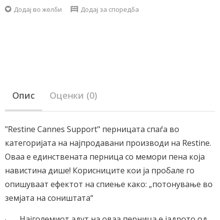
Додај во желби
Додај за споредба
Опис
Оценки (0)
"Restine Cannes Support" перницата спаѓа во
категоријата на најпродавани производи на Restine.
Оваа е единствената перница со мемори пена која
навистина дише! Корисниците кои ја пробале го
опишуваат ефектот на спиење како: „потонување во
земјата на соништата“
Најголемиот адут на оваа перница е јадрото од
·