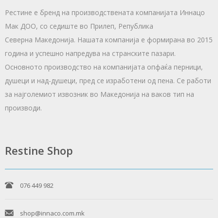
Рестине е бренд на производствената компанијата Иннацо
Мак ДОО, со седиште во Прилеп, Република
Северна Македонија. Нашата компанија е формирана во 2015
година и успешно напредува на странските пазари.
Основното производство на компанијата опфаќа перници,
душеци и над-душеци, пред се изработени од пена. Се работи
за најголемиот извозник во Македонија на ваков тип на
производи.
Restine Shop
076 449 982
shop@innaco.com.mk