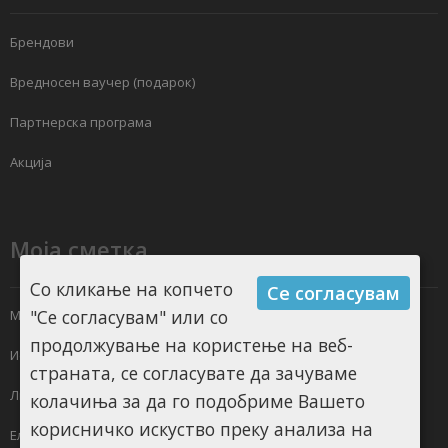
Брендови
Вредносен ваучер (подарок)
Партнерска програма
Акција
Моја сметка
Со кликање на копчето
Се согласувам
"Се согласувам" или со
Моја сметка
продолжување на користење на веб-
Историја на нарачки
страната, се согласувате да зачуваме
Листа на желби
колачиња за да го подобриме Вашето
корисничко искуство преку анализа на
Електронски билтен